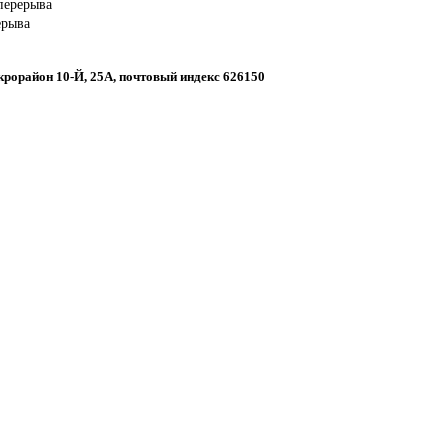
 перерыва
ерыва
икрорайон 10-Й, 25А, почтовый индекс 626150