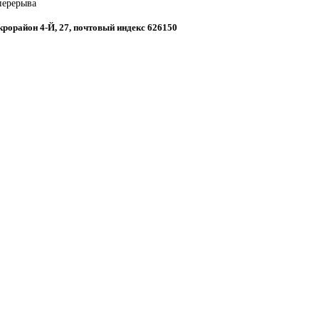
 перерыва
икрорайон 4-Й, 27, почтовый индекс 626150