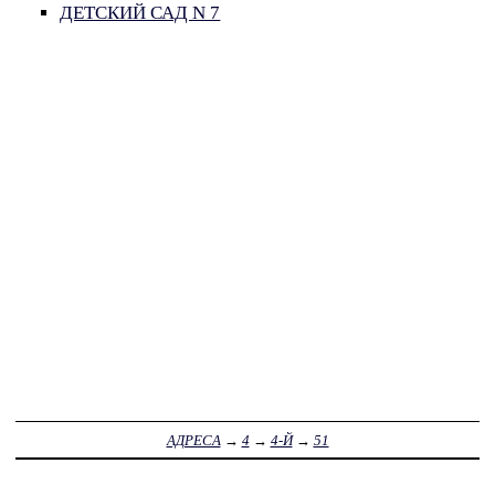
ДЕТСКИЙ САД N 7
АДРЕСА
→
4
→
4-Й
→
51